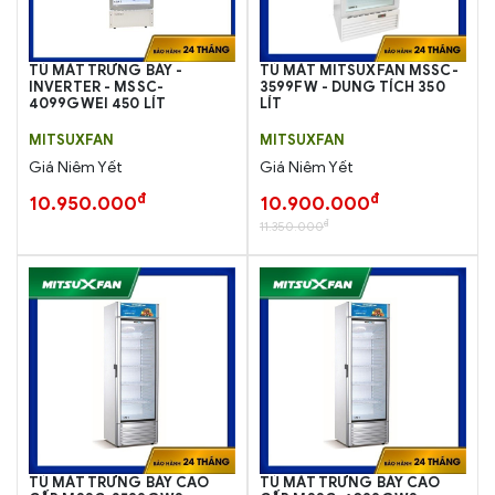
TỦ MÁT TRƯNG BÀY -
TỦ MÁT MITSUXFAN MSSC-
INVERTER - MSSC-
3599FW - DUNG TÍCH 350
4099GWEI 450 LÍT
LÍT
MITSUXFAN
MITSUXFAN
Giá Niêm Yết
Giá Niêm Yết
đ
đ
10.950.000
10.900.000
đ
11.350.000
TỦ MÁT TRƯNG BÀY CAO
TỦ MÁT TRƯNG BÀY CAO