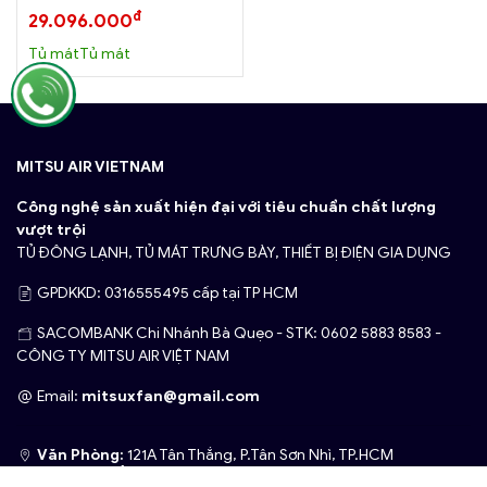
đ
29.096.000
Tủ mátTủ mát
MITSU AIR VIETNAM
Công nghệ sản xuất hiện đại với tiêu chuẩn chất lượng
vượt trội
TỦ ĐÔNG LẠNH, TỦ MÁT TRƯNG BÀY, THIẾT BỊ ĐIỆN GIA DỤNG
GPDKKD: 0316555495 cấp tại TP HCM
SACOMBANK Chi Nhánh Bà Quẹo - STK: 0602 5883 8583 -
CÔNG TY MITSU AIR VIỆT NAM
Email:
mitsuxfan@gmail.com
Văn Phòng:
121A Tân Thắng, P.Tân Sơn Nhì, TP.HCM
Thông tin về chúng tôi