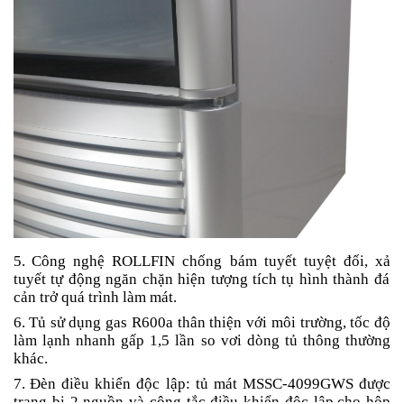
5.
Công nghệ ROLLFIN chống bám tuyết tuyệt đối, x
ả
tuyết tự động ngăn chặn hiện tượng tích tụ hình thành đá
cản trở quá trình làm mát.
6.
Tủ sử dụng
gas R
600a thân thiện với môi trường, tốc độ
làm lạnh nhanh g
ấ
p 1,5 lần so vơi d
ò
ng tủ thông thường
khác.
7.
Đèn điều khiển độc lập: tủ mát MSSC-4099GWS được
trang bị 2 nguồn và công tắc điều khiển độc lập
cho hộp