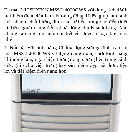
Tủ mát MITSUXFAN MSSC-4099GWS với dung tích 450L
tiết kiệm điện,
dàn lạnh
Fin-
ống đồng 100% giúp làm lạnh
cực nhanh,
chất lượng
đỉnh cao
từ bên trong cho đến thiết
kế bên ngoài
mang đến sự
hài lòng
cho
Khách hàng
.Nào
chúng ta cùng tìm hiểu chi tiết về chiếc tủ đặc biệt này
nhé!
1.
N
ổ
i bật với tính năng
C
hống đ
ọ
ng sương đỉnh cao: tủ
mát MSSC-4099GWS sử dụng công nghệ sưởi kính bằng
khí nóng làm, ngăn hiện tượng đọng sương bên trong cánh
cửa
,
giúp cho việc trưng bày sản phẩm đẹp mắt hơn
, tiện
lợi và
tiết kiệm điện năng
hơn
.