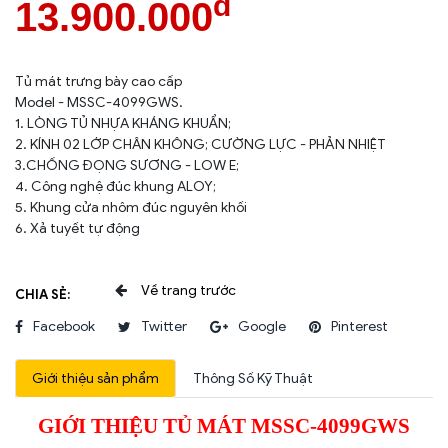
đ
13.900.000
Tủ mát trưng bày cao cấp
Model - MSSC-4099GWS.
1. LÒNG TỦ NHỰA KHÁNG KHUẨN;
2. KÍNH 02 LỚP CHÂN KHÔNG; CƯỜNG LỰC - PHẢN NHIỆT
3.CHỐNG ĐỌNG SƯƠNG - LOW E;
4. Công nghệ đúc khung ALOY;
5. Khung cửa nhôm đúc nguyên khối
6. Xả tuyết tự động
CHIA SẺ:
Facebook
Twitter
Google
Pinterest
Giới thiệu sản phẩm
Thông Số Kỹ Thuật
GIỚI THIỆU TỦ MÁT MSSC-4099GWS