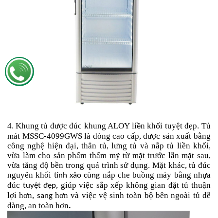
4.
Khung tủ được đúc khung ALOY li
n kh
i tuyệt đẹp
Tủ
ề
ố
.
mát MSSC-4099
GWS
là dòng cao cấp, được sản xuất bằng
công nghệ hiện đại, thân tủ, lưng tủ và nắp tủ liền khối,
vừa làm cho sản phẩm thẩm mỹ từ mặt trước lẫn mặt sau,
vừa tăng độ bền trong quá trình sử dụng. Mặt khác, tủ đúc
nguyên khối
nắp che buồng máy bằng nhựa
tinh xảo cùng
đúc
, giúp việc sắp xếp không gian đặt tủ thuận
tuyệt đẹp
lợi hơn,
hơn và việc vệ sinh toàn bộ bên ngoài tủ dễ
sang
dàng, an toàn hơn
.