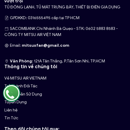
vượt trội
TỦ ĐÔNG LẠNH, TỦ MÁT TRƯNG BÀY, THIẾT BỊ ĐIỆN GIA DỤNG
GPDKKD: 0316555495 cấp tại TP HCM
SACOMBANK Chi Nhánh Bà Quẹo - STK: 0602 5883 8583 -
CÔNG TY MITSU AIR VIỆT NAM
Email:
mitsuxfan@gmail.com
Văn Phòng:
121A Tân Thắng, P.Tân Sơn Nhì, TP.HCM
Thông tin về chúng tôi
Về MITSU AIR VIETNAM
Trở Thành Đối Tác
Điều Khoản Sử Dụng
Tuyển Dụng
Liên hệ
Tin Tức
Theo dõi chúng tôi qua: