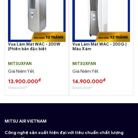
Vua Làm Mát WAC - 200W
Vua Làm Mát WAC - 200G |
|Phiên bản đặc biệt
Màu Xám
MITSUXFAN
MITSUXFAN
Giá Niêm Yết
Giá Niêm Yết
đ
đ
13.900.000
14.900.000
đ
đ
17.860.000
18.650.000
MITSU AIR VIETNAM
Công nghệ sản xuất hiện đại với tiêu chuẩn chất lượng