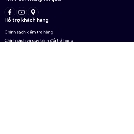
Hỗ trợ khách hàng
Chính sách kiểm tra hàng
Chính sách và quy trình đổi trả hàng
Hình Thức Vận Chuyển
Phương Thức Thanh Toán
Dịch Vụ Hậu Mãi
Tài Liệu Lắp Đặt
Chính Sách Bảo Hành
Chấp Nhận Thanh Toán
Hotline
Tổng đài hỗ trợ
(8h00 - 22h00)