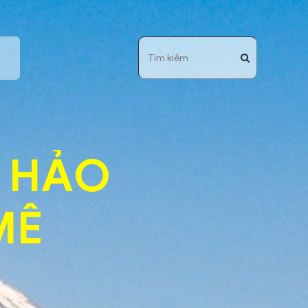
 HẢO
MÊ