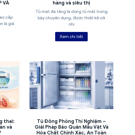
P VÀ
hàng và siêu thị
Tủ mát đa tầng là dòng tủ mát trưng
cao cấp
bày chuyên dụng, được thiết kế với
n là giá
nhi
Xem chi tiết
Tủ Đông Phòng Thí Nghiệm –
 thai:
Giải Pháp Bảo Quản Mẫu Vật Và
àn và
Hóa Chất Chính Xác, An Toàn
?