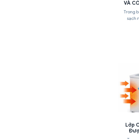
VÀ C
Trong b
sạch 
Lớp 
Đượ