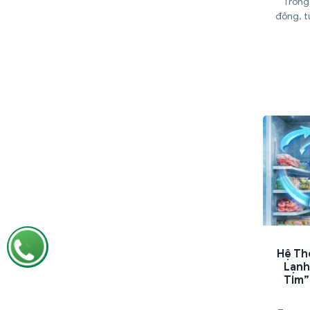
Trong 
đông, t
Hệ Th
Lạnh
Tim”