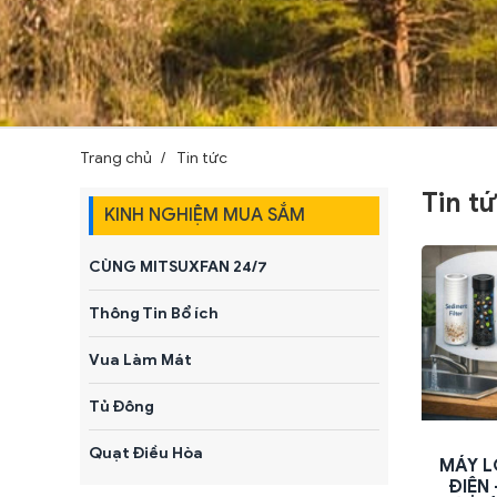
Trang chủ
Tin tức
Tin t
KINH NGHIỆM MUA SẮM
CÙNG MITSUXFAN 24/7
Thông Tin Bổ ích
Vua Làm Mát
Tủ Đông
Quạt Điều Hòa
MÁY 
ĐIỆN