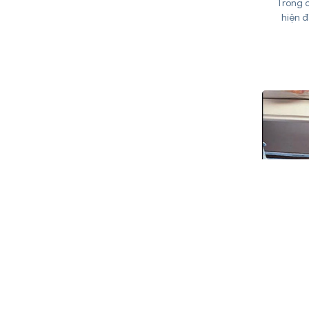
Trong c
hiện đ
GIOĂN
GÌ?
QUYẾ
L
Trong 
đông, 