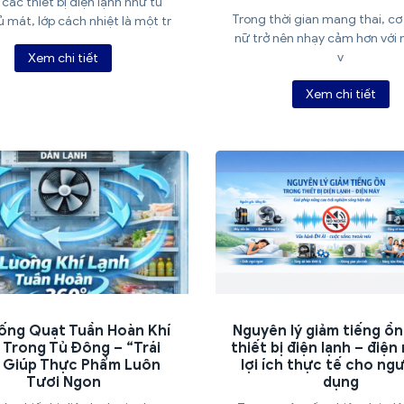
các thiết bị điện lạnh như tủ
Trong thời gian mang thai, cơ
ủ mát, lớp cách nhiệt là một tr
nữ trở nên nhạy cảm hơn với 
v
Xem chi tiết
Xem chi tiết
ống Quạt Tuần Hoàn Khí
Nguyên lý giảm tiếng ồn
 Trong Tủ Đông – “Trái
thiết bị điện lạnh – điện
 Giúp Thực Phẩm Luôn
lợi ích thực tế cho ng
Tươi Ngon
dụng