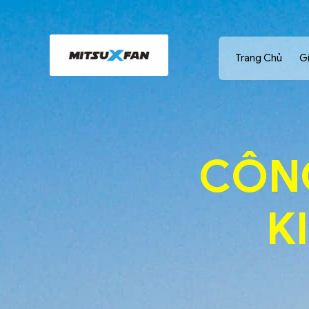
Trang Chủ
Gi
CÔN
K