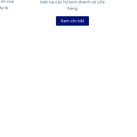
 ồn của
biệt tại các hộ kinh doanh và cửa
áy là
hàng
Xem chi tiết