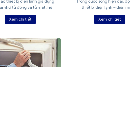
ác thiết bị điện lạnh gia dụng
Trong cuộc sống hiện đại, độ
ại như tủ đông và tủ mát, hệ
thiết bị điện lạnh – điện m
Xem chi tiết
Xem chi tiết
G CAO SU TỦ ĐÔNG LÀ
 BỘ PHẬN NHỎ NHƯNG
T ĐỊNH KHẢ NĂNG GIỮ
ẠNH CỦA TỦ ĐÔNG
các thiết bị điện lạnh như tủ
tủ mát hay tủ lạnh, khả năng