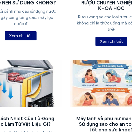
Ó NÊN SỬ DỤNG KHÔNG?
RƯỢU CHUYÊN NGHIỆ
KHOA HỌC
ối cảnh nhu cầu sử dụng nước
Rượu vang và các loại rượu 
ngày càng tăng cao, máy lọc
không chỉ là thức uống mà cò
nước đ
tr�
Xem chi tiết
Xem chi tiết
Cách Nhiệt Của Tủ Đông
Máy lạnh và phụ nữ mang
c Làm Từ Vật Liệu Gì?
Sử dụng sao cho an to
tốt cho sức khỏe