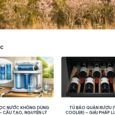
ức
LỌC NƯỚC KHÔNG DÙNG
TỦ BẢO QUẢN RƯỢU (
 – CẤU TẠO, NGUYÊN LÝ
COOLER) – GIẢI PHÁP L