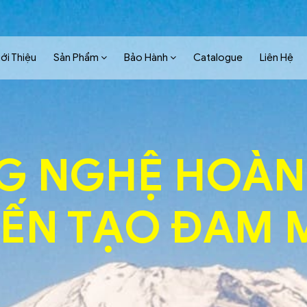
ới Thiệu
Sản Phẩm
Bảo Hành
Catalogue
Liên Hệ
G NGHỆ HOÀN
IẾN TẠO ĐAM 