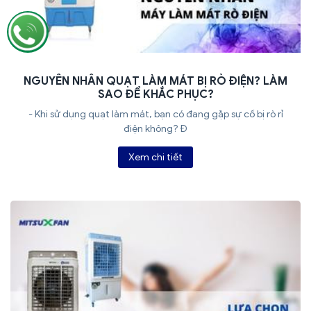
NGUYÊN NHÂN QUẠT LÀM MÁT BỊ RÒ ĐIỆN? LÀM
SAO ĐỂ KHẮC PHỤC?
- Khi sử dụng quạt làm mát, bạn có đang gặp sự cố bị rò rỉ
điện không? Đ
Xem chi tiết