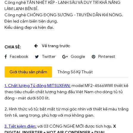
Công nghệ TẢN NHIỆT KÉP - LẠNH SÂU VÀ DUY TRÌ KHẢ NĂNG
LÀM LẠNH BỀN BỈ.
Công nghệ CHỐNG ĐỌNG SƯƠNG - TRUYỀN DẪN KHÍ NÓNG.
Đèn led cảm biến tiện dụng.
Kiểu dáng đẹp và hiện đại.
CHIA SẺ:
Facebook
Twitter
Google
Pinterest
Giới thiệu sản phẩm
Thông Số Kỹ Thuật
1. Chất lượng Tủ đông MITSUXFAN:
model MF2-4566WWI thiết kế
theo tiêu chuẩn chất lượng hàng đầu Việt Nam cho dòng tủ tủ
đông - mát dưới 500 lít.
2. Hình thức vỏ tủ: bắt mắt từ mọi góc nhìn với thiết kế màu trắng
tinh tế, sang trọng, phù hợp với mọi không gian.
3. Tiết kiệm điện:
với 03 CÔNG NGHỆ MỚI được tích hợp,
X
DIGITAL INVERTER + HOT AIR CONDENSER + DUAL