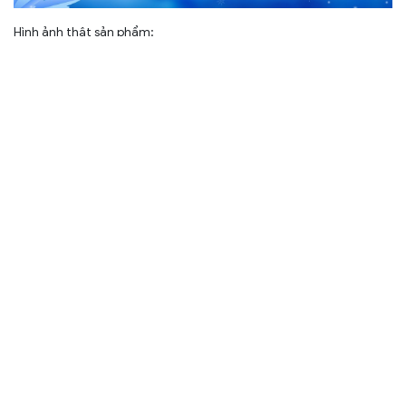
Hình ảnh thật sản phẩm:
CHẤT LƯỢNG CHẤT LƯỢNG ĐỈNH CAO.
Tủ đông MITSUXFAN là sản phẩm chuyên nghiệp về đông lạnh
thực phẩm.
Tủ đông MF1-4566WWI là dòng sản phẩm cao cấp trên thị