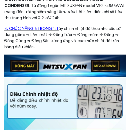
CONDENSER
, Tủ đông 1 ngăn MITSUXFAN model MF2 -4566WWI
mang đến trải nghiệm nâng tầm, siêu tiết kiệm điện, chỉ số tiêu
thụ trung bình với 0.9 kW/ 24h.
4. CHỨC NĂNG 6 TRONG 1: T
ùy chỉnh nhiệt độ theo nhu cầu sử
dụng gồm: ⇒ Làm mát ⇒ Đông Tươi ⇒ Đông mềm ⇒ Đông ⇒
Đông Cứng ⇒ Đông Sâu tương ứng với các mức nhiệt độ trên
bảng điều khiển.